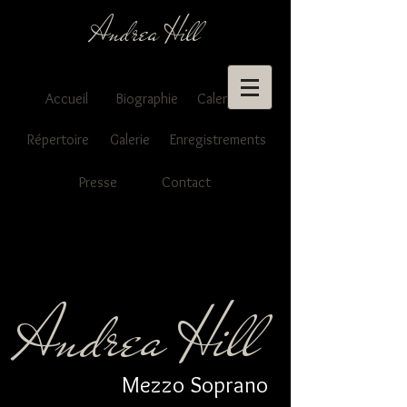
Andrea Hill
Accueil
Biographie
Calendrier
Répertoire
Galerie
Enregistrements
Presse
Contact
Andrea Hill
Mezzo Soprano