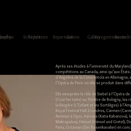
graphy
lendrier
Schedule
Répertoire
Repertoire
Galerie
Gallery
Enregistrements
Recordi
Après ses études à l’université du Marylan
compétitions au Canada, ainsi qu’aux États-U
d’Angelina de la Cenerentola en Allemagne, e
l’Opéra de Paris où elle se produit dans dif
Elle interprète le rôle de Siebel à l’Opéra de
(Così fan tutte) au Théâtre de Bobigny, les rôl
la Bergère (L’Enfant et les Sortilèges) à l’A
Royal Festival Hall à Londres, Carmen (Carm
Aeneas) à Dijon, Varvara (Katia Kabanova), le
Makropulos), Hänsel (Hänsel und Gretel), Dia
Paris, Octavian (Der Rosenkavalier) en conce