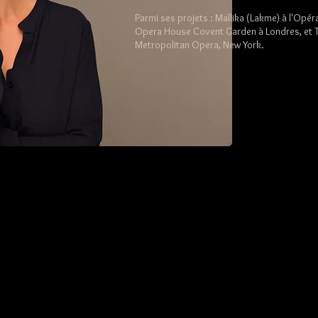
Parmi ses projets : Mallika (Lakme) à l'Opéra
Opera House Covent Garden à Londres, et T
Metropolitan Opera, New York.