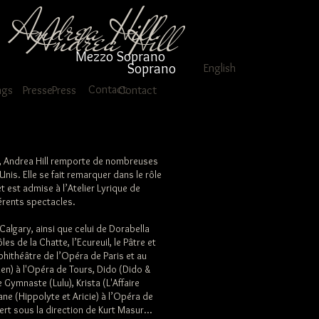
Andrea Hill
Andrea Hill
Mezzo Soprano
Soprano
English
Contact
ngs
Presse
Press
Contact
d, Andrea Hill remporte de nombreuses
nis. Elle se fait remarquer dans le rôle
t est admise à l’Atelier Lyrique de
férents spectacles.
 Calgary, ainsi que celui de Dorabella
es de la Chatte, l’Ecureuil, le Pâtre et
mphithéâtre de l’Opéra de Paris et au
en) à l'Opéra de Tours, Dido (Dido &
 Gymnaste (Lulu), Krista (L'Affaire
ne (Hippolyte et Aricie) à l’Opéra de
rt sous la direction de Kurt Masur...